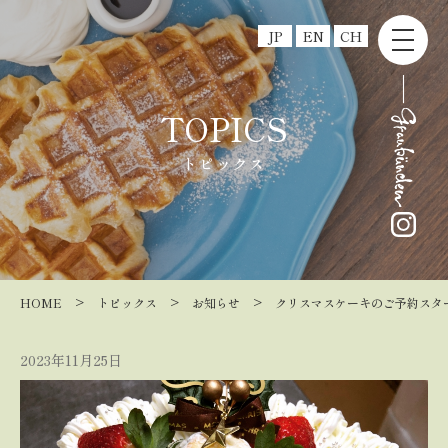
JP
EN
CH
TOPICS
トピックス
>
>
>
HOME
トピックス
お知らせ
クリスマスケーキのご予約スタ
2023年11月25日